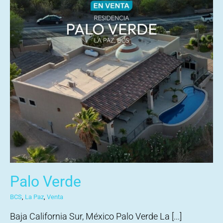
Palo Verde
BCS
,
La Paz
,
Venta
Baja California Sur, México Palo Verde La [...]