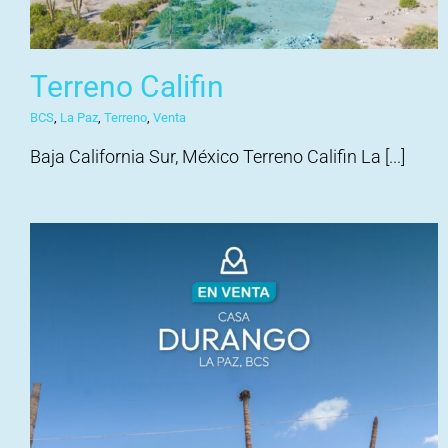
Terreno Califin
BCS
,
La Paz
,
Terreno
,
Venta
Baja California Sur, México Terreno Califin La [...]