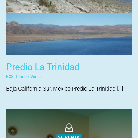
Predio La Trinidad
BCS
,
Terreno
,
Venta
Baja California Sur, México Predio La Trinidad [...]