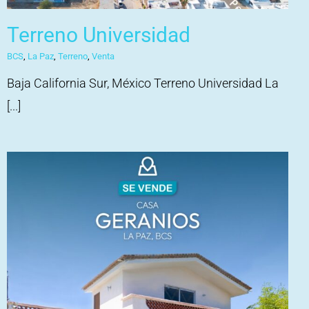
Terreno Universidad
BCS
,
La Paz
,
Terreno
,
Venta
Baja California Sur, México Terreno Universidad La
[...]