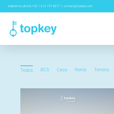
Saltar
¡Hablemos ahora! +52 1 612 197 8677
|
contact@topkey.com
al
contenido
BCS
Casa
Renta
Terreno
Todos