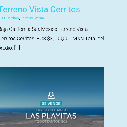
Terreno Vista Cerritos
BCS
,
Cerritos
,
Terreno
,
Venta
Baja California Sur, México Terreno Vista
Cerritos Cerritos, BCS $3,000,000 MXN Total del
redio: [...]