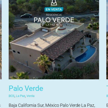
Palo Verde
BCS
,
La Paz
,
Venta
s
Baja California Sur, México Palo Verde La Paz,