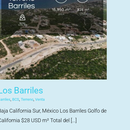
Los Barriles
arriles
,
BCS
,
Terreno
,
Venta
Baja California Sur, México Los Barriles Golfo de
California $28 USD m² Total del [...]