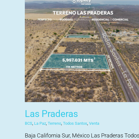
Las Praderas
BCS
,
La Paz
,
Terreno
,
Todos Santos
,
Venta
Baja California Sur, México Las Praderas Todo