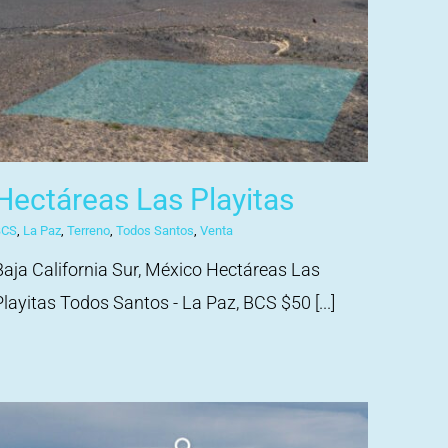
Hectáreas Las Playitas
BCS
,
La Paz
,
Terreno
,
Todos Santos
,
Venta
Baja California Sur, México Hectáreas Las
Playitas Todos Santos - La Paz, BCS $50 [...]