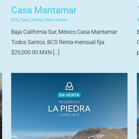
Casa Mantamar
BCS
,
Casa
,
Renta
,
Todos Santos
Baja California Sur, México Casa Mantamar
Todos Santos, BCS Renta mensual fija:
$25,000.00 MXN [...]
p