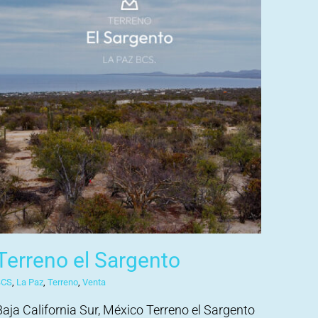
Terreno el Sargento
BCS
,
La Paz
,
Terreno
,
Venta
Baja California Sur, México Terreno el Sargento