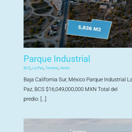
Parque Industrial
BCS
,
La Paz
,
Terreno
,
Venta
Baja California Sur, México Parque Industrial L
Paz, BCS $16,049,000,000 MXN Total del
predio: [...]