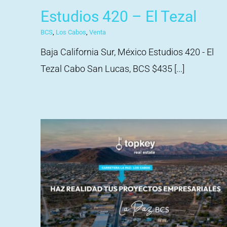
Estudios 420 – El Tezal
BCS
,
Los Cabos
,
Venta
Baja California Sur, México Estudios 420 - El
Tezal Cabo San Lucas, BCS $435 [...]