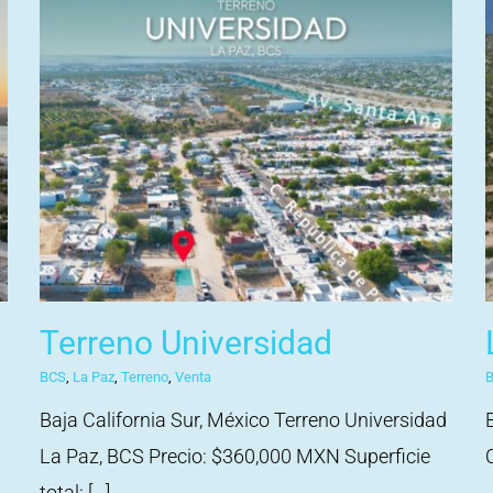
Terreno Universidad
BCS
,
La Paz
,
Terreno
,
Venta
B
Baja California Sur, México Terreno Universidad
La Paz, BCS Precio: $360,000 MXN Superficie
total: [...]