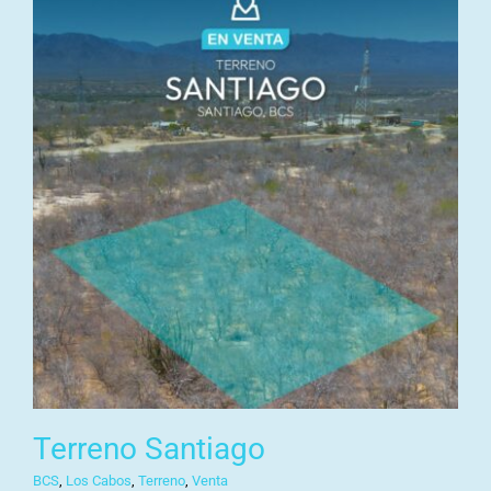
Terreno Santiago
BCS
,
Los Cabos
,
Terreno
,
Venta