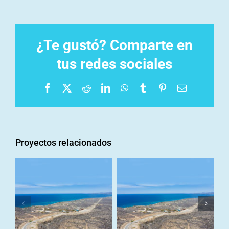
¿Te gustó? Comparte en
tus redes sociales
Facebook
X
Reddit
LinkedIn
WhatsApp
Tumblr
Pinterest
Correo
electrónico
Proyectos relacionados