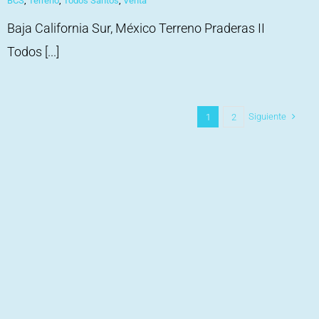
BCS
,
Terreno
,
Todos Santos
,
Venta
Baja California Sur, México Terreno Praderas II
Todos [...]
Siguiente
1
2