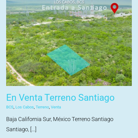
En Venta Terreno Santiago
BCS
,
Los Cabos
,
Terreno
,
Venta
Baja California Sur, México Terreno Santiago
Santiago, [...]