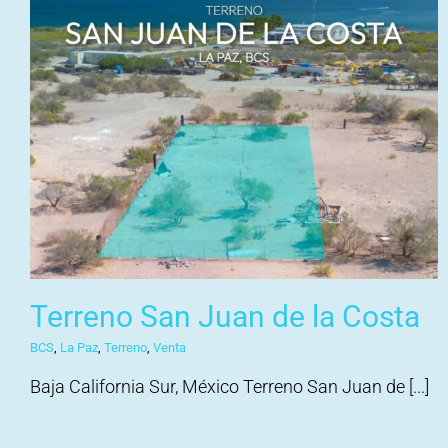
Terreno San Juan de la Costa
BCS
,
La Paz
,
Terreno
,
Venta
Baja California Sur, México Terreno San Juan de [...]