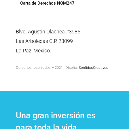
Carta de Derechos NOM247
Blvd. Agustin Olachea #3985
Las Arboledas C.P. 23099
La Paz, México.
Derechos reservados – 2021 | Diseño:
SentidosCreativos
Una gran inversión es
para toda la vida