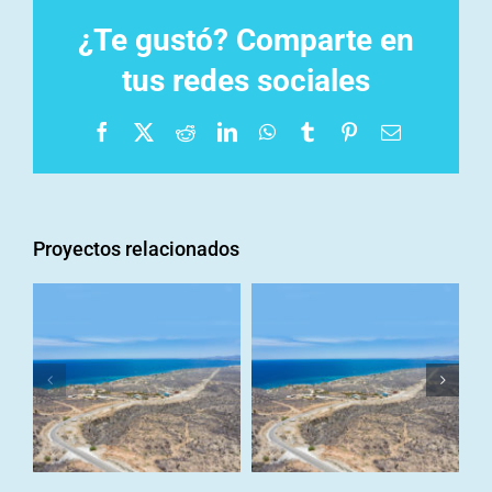
¿Te gustó? Comparte en
tus redes sociales
Facebook
X
Reddit
LinkedIn
WhatsApp
Tumblr
Pinterest
Correo
electrónico
Proyectos relacionados