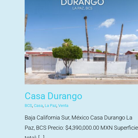
Casa Durango
BCS
,
Casa
,
La Paz
,
Venta
Baja California Sur, México Casa Durango La
Paz, BCS Precio: $4,390,000.00 MXN Superficie
total: [...]