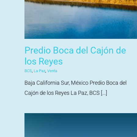
Predio Boca del Cajón de
los Reyes
BCS
,
La Paz
,
Venta
Baja California Sur, México Predio Boca del
Cajón de los Reyes La Paz, BCS [...]