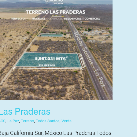
Las Praderas
BCS
,
La Paz
,
Terreno
,
Todos Santos
,
Venta
Baja California Sur, México Las Praderas Todos