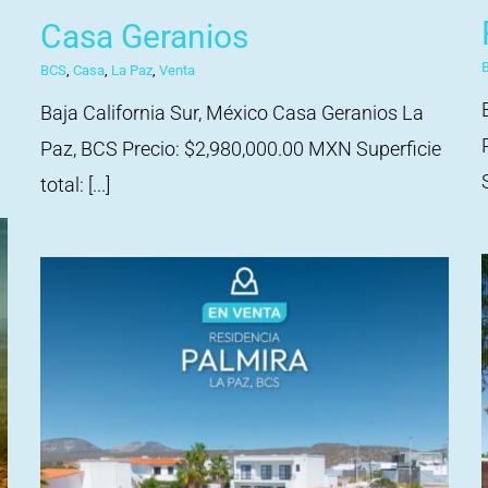
Casa Geranios
BCS
,
Casa
,
La Paz
,
Venta
a
Baja California Sur, México Casa Geranios La
Paz, BCS Precio: $2,980,000.00 MXN Superficie
total: [...]