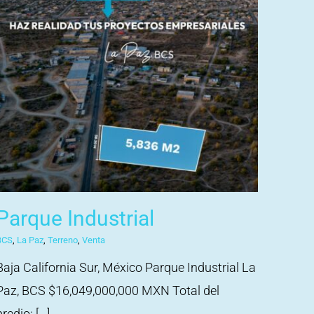
Parque Industrial
BCS
,
La Paz
,
Terreno
,
Venta
Baja California Sur, México Parque Industrial La
Paz, BCS $16,049,000,000 MXN Total del
redio: [...]