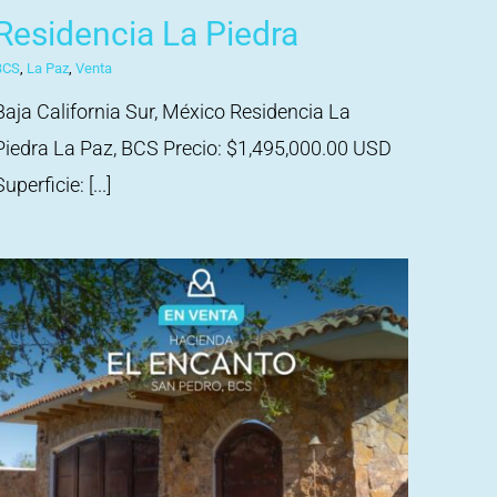
Residencia La Piedra
BCS
,
La Paz
,
Venta
Baja California Sur, México Residencia La
Piedra La Paz, BCS Precio: $1,495,000.00 USD
Superficie: [...]